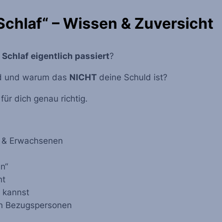
Schlaf“ – Wissen & Zuversicht
Schlaf eigentlich passiert
?
rd und warum das
NICHT
deine Schuld ist?
für dich genau richtig.
rn & Erwachsenen
n“
ht
n kannst
ren Bezugspersonen