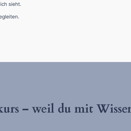
ch sieht.
egleiten.
skurs – weil du mit Wiss